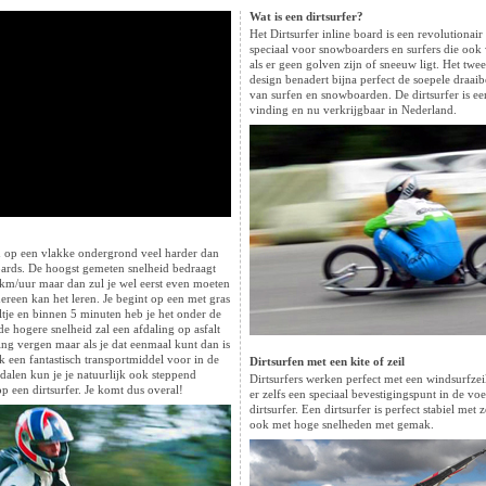
Wat is een dirtsurfer?
Het Dirtsurfer inline board is een revolutionai
speciaal voor snowboarders en surfers die ook 
als er geen golven zijn of sneeuw ligt. Het twee
design benadert bijna perfect de soepele draa
van surfen en snowboarden. De dirtsurfer is ee
vinding en nu verkrijgbaar in Nederland.
n op een vlakke ondergrond veel harder dan
ards. De hoogst gemeten snelheid bedraagt
 km/uur maar dan zul je wel eerst even moeten
ereen kan het leren. Je begint op een met gras
tje en binnen 5 minuten heb je het onder de
e hogere snelheid zal een afdaling op asfalt
ng vergen maar als je dat eenmaal kunt dan is
ok een fantastisch transportmiddel voor in de
Dirtsurfen met een kite of zeil
fdalen kun je je natuurlijk ook steppend
Dirtsurfers werken perfect met een windsurfzei
 een dirtsurfer. Je komt dus overal!
er zelfs een speciaal bevestigingspunt in de voe
dirtsurfer. Een dirtsurfer is perfect stabiel met z
ook met hoge snelheden met gemak.