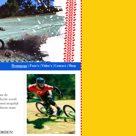
Homepage
|
Foto's
|
Video's
|
Contact
|
Shop
ant de
oductie wordt
 snel mogelijk
 duren maar
ORDEN!