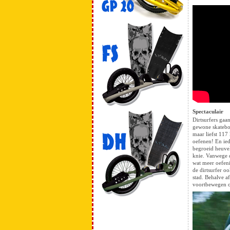
Spectaculair
Dirtsurfers gaa
gewone skatebo
maar liefst 117
oefenen! En ied
begroeid heuvel
knie. Vanwege d
wat meer oefeni
de dirtsurfer o
stad. Behalve a
voortbewegen op