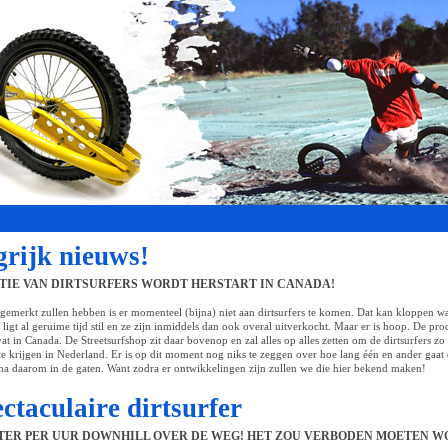
grijk nieuws!
TIE VAN DIRTSURFERS WORDT HERSTART IN CANADA!
l gemerkt zullen hebben is er momenteel (bijna) niet aan dirtsurfers te komen. Dat kan kloppen w
 ligt al geruime tijd stil en ze zijn inmiddels dan ook overal uitverkocht. Maar er is hoop. De pr
at in Canada. De Streetsurfshop zit daar bovenop en zal alles op alles zetten om de dirtsurfers zo
te krijgen in Nederland. Er is op dit moment nog niks te zeggen over hoe lang één en ander gaat
a daarom in de gaten. Want zodra er ontwikkelingen zijn zullen we die hier bekend maken!
ctaculaire dirtsurfer
ETER PER UUR DOWNHILL OVER DE WEG! HET ZOU VERBODEN MOETEN W