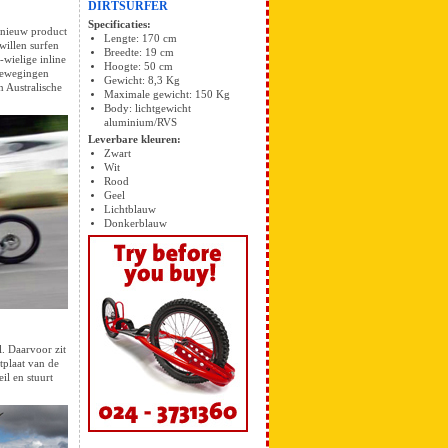
DIRTSURFER
Specificaties:
r nieuw product
Lengte: 170 cm
willen surfen
Breedte: 19 cm
-wielige inline
Hoogte: 50 cm
ibewegingen
Gewicht: 8,3 Kg
n Australische
Maximale gewicht: 150 Kg
Body: lichtgewicht
aluminium/RVS
Leverbare kleuren:
Zwart
Wit
Rood
Geel
Lichtblauw
Donkerblauw
l. Daarvoor zit
tplaat van de
eil en stuurt