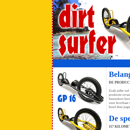
Belan
DE PRODUC
Zoals jullie we
productie ervan
binnenkort herv
weer leverbaar 
houd deze pagin
De spe
117 KILOM